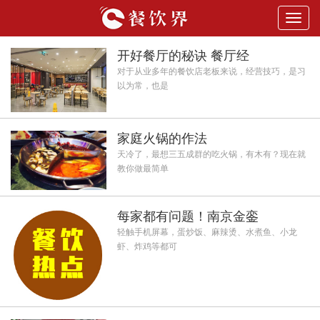
Toggl
navig
开好餐厅的秘诀 餐厅经
对于从业多年的餐饮店老板来说，经营技巧，是习
以为常，也是
家庭火锅的作法
天冷了，最想三五成群的吃火锅，有木有？现在就
教你做最简单
每家都有问题！南京金銮
轻触手机屏幕，蛋炒饭、麻辣烫、水煮鱼、小龙
虾、炸鸡等都可