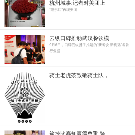
杭州城事:记者对美团上
“隐形店”再现美团！
云纵口碑推动武汉餐饮模
9月6日，口碑云纵携手推进的“新餐饮 新机遇”餐饮
行业盛
骑士老虎茶致敬骑士队，
输掉比赛却赢得尊重 骑