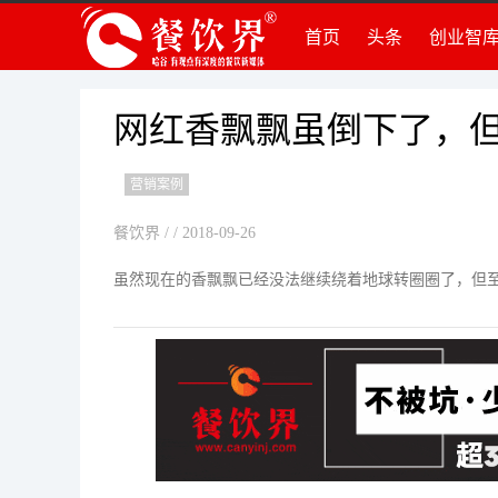
首页
头条
创业智
创
创
组
网红香飘飘虽倒下了，
品
营销案例
运
创
餐饮界
/ / 2018-09-26
法
虽然现在的香飘飘已经没法继续绕着地球转圈圈了，但
知
深