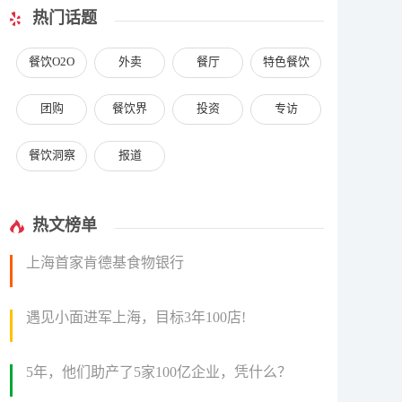
热门话题
餐饮O2O
外卖
餐厅
特色餐饮
团购
餐饮界
投资
专访
餐饮洞察
报道
热文榜单
上海首家肯德基食物银行
遇见小面进军上海，目标3年100店!
5年，他们助产了5家100亿企业，凭什么？