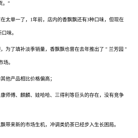
货。”
在太单一了，1年前，店内的香飘飘还有3种口味，但现在
新口味。
为了填补淡季销量，香飘飘也曾在去年推出了 " 兰芳园 "
茶市场。
的其他产品相比价格偏高；
、康师傅、麒麟、娃哈哈、三得利等巨头的存在，没有竞争
飘飘带来新的市场生机，冲调类奶茶已经步入生长困局。