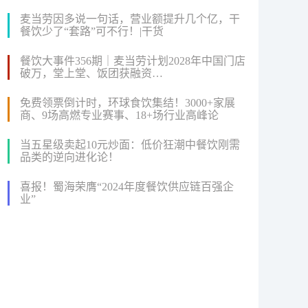
麦当劳因多说一句话，营业额提升几个亿，干
餐饮少了“套路”可不行！|干货
餐饮大事件356期｜麦当劳计划2028年中国门店
破万，堂上堂、饭团获融资…
免费领票倒计时，环球食饮集结！3000+家展
商、9场高燃专业赛事、18+场行业高峰论
坛...2024FHC即将盛大启幕！
当五星级卖起10元炒面：低价狂潮中餐饮刚需
品类的逆向进化论！
喜报！蜀海荣膺“2024年度餐饮供应链百强企
业”