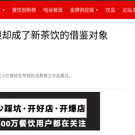
库
餐饮创新榜
哈谷餐造
金牌供应链
饮品
论坛/
业准备
食材
业资讯
调料
建团队
饮品
但却成了新茶饮的借鉴对象
牌营销
门店装修
营管理
策划培训
投资讯
设备设施
律政策
仓储物流
至少它曾经在年轻的消费者之中风靡过。
识推荐
包装耗材
度访谈
其他服务